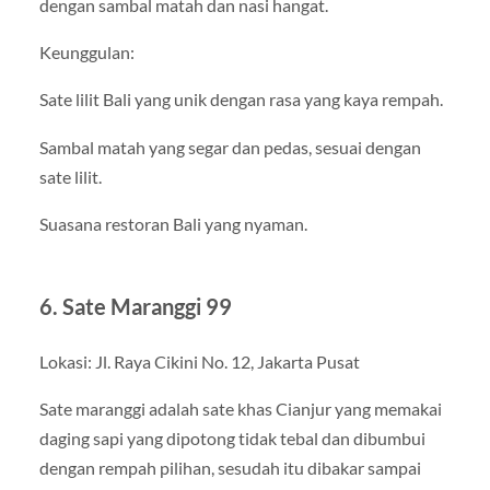
dengan sambal matah dan nasi hangat.
Keunggulan:
Sate lilit Bali yang unik dengan rasa yang kaya rempah.
Sambal matah yang segar dan pedas, sesuai dengan
sate lilit.
Suasana restoran Bali yang nyaman.
6. Sate Maranggi 99
Lokasi: Jl. Raya Cikini No. 12, Jakarta Pusat
Sate maranggi adalah sate khas Cianjur yang memakai
daging sapi yang dipotong tidak tebal dan dibumbui
dengan rempah pilihan, sesudah itu dibakar sampai