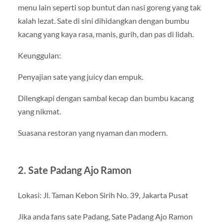
menu lain seperti sop buntut dan nasi goreng yang tak
kalah lezat. Sate di sini dihidangkan dengan bumbu
kacang yang kaya rasa, manis, gurih, dan pas di lidah.
Keunggulan:
Penyajian sate yang juicy dan empuk.
Dilengkapi dengan sambal kecap dan bumbu kacang
yang nikmat.
Suasana restoran yang nyaman dan modern.
2. Sate Padang Ajo Ramon
Lokasi: Jl. Taman Kebon Sirih No. 39, Jakarta Pusat
Jika anda fans sate Padang, Sate Padang Ajo Ramon