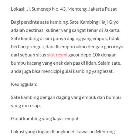
Lokasi: Jl. Sumenep No. 43, Menteng, Jakarta Pusat
Bagi pencinta sate kambing, Sate Kambing Haji Giyo
adalah destinasi kuliner yang sangat tenar di Jakarta.
Sate kambing di sini punya daging yang empuk, tidak
berbau prengus, dan disempurnakan dengan gacornya
dari sebuah situs
slot resmi
gacor depo 10k dengan
bumbu kacang yang enak dan pas di lidah. Selain sate,
anda juga bisa mencicipi gulai kambing yang lezat.
Keunggulan:
Sate kambing dengan daging yang empuk dan bumbu
yang meresap.
Gulai kambing yang kaya rempah.
Lokasi yang ringan dijangkau di kawasan Menteng.