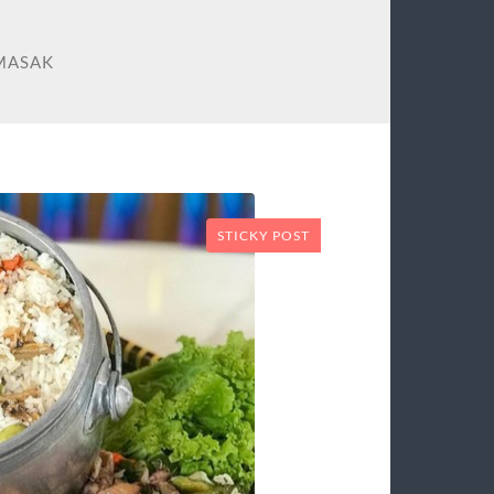
MASAK
STICKY POST