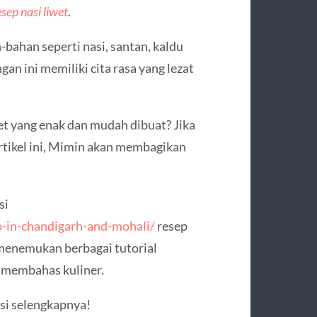
esep nasi liwet
.
-bahan seperti nasi, santan, kaldu
an ini memiliki cita rasa yang lezat
et yang enak dan mudah dibuat? Jika
rtikel ini, Mimin akan membagikan
si
o-in-chandigarh-and-mohali/
resep
a menemukan berbagai tutorial
 membahas kuliner.
asi selengkapnya!