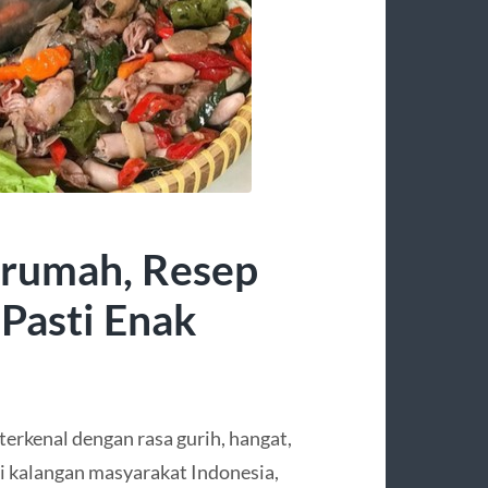
irumah, Resep
 Pasti Enak
terkenal dengan rasa gurih, hangat,
di kalangan masyarakat Indonesia,