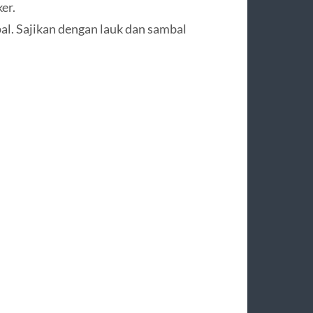
er.
al. Sajikan dengan lauk dan sambal