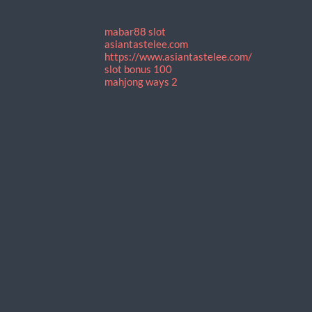
mabar88 slot
asiantastelee.com
https://www.asiantastelee.com/
slot bonus 100
mahjong ways 2