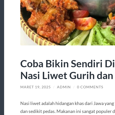
Coba Bikin Sendiri D
Nasi Liwet Gurih dan
MARET 19, 2025
/
ADMIN
/
0 COMMENTS
Nasi liwet adalah hidangan khas dari Jawa yang 
dan sedikit pedas. Makanan ini sangat populer 